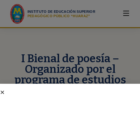
INSTITUTO DE EDUCACIÓN SUPERIOR
PEDAGÓGICO PÚBLICO “HUARAZ”
I Bienal de poesía –
Organizado por el
programa de estudios
Comunicación