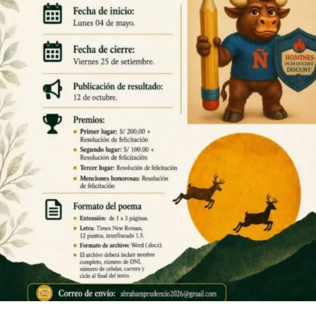
Bases:
1777934581208-
004278b24686f6eb2144ab6cd4a01626
Descarga