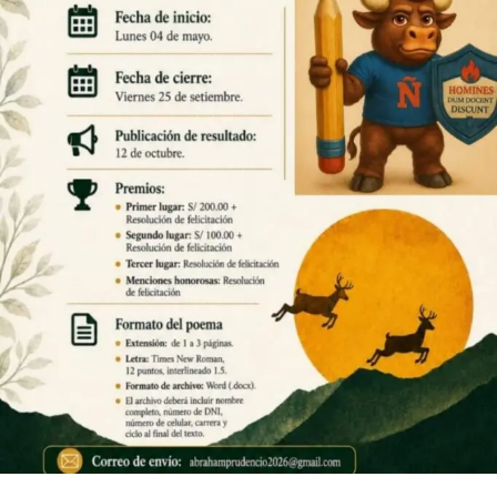
Información del Programa
DURACIÓN
10 ciclos
GRADO
Título Profesional de Docente
VACANTES POR SEMESTRE
30 estudiantes
MODALIDAD
Presencial — Huaraz, Ancash
CRÉDITOS TOTALES
220 créditos