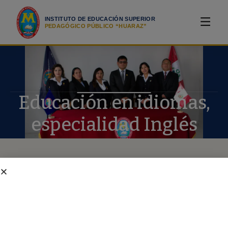
INSTITUTO DE EDUCACIÓN SUPERIOR
PEDAGÓGICO PÚBLICO “HUARAZ”
Educación en idiomas,
especialidad Inglés
ACERCA DEL PROGRAMA