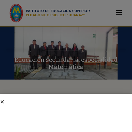
INSTITUTO DE EDUCACIÓN SUPERIOR
PEDAGÓGICO PÚBLICO “HUARAZ”
Educación secundaria, especialidad
Matemática
ACERCA DEL PROGRAMA