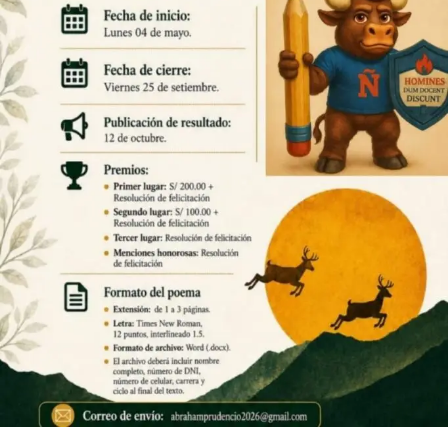
estudios
Información del Programa
DURACIÓN
10 ciclos
GRADO
Título Profesional de Docente
VACANTES POR SEMESTRE
30 estudiantes
MODALIDAD
Presencial — Huaraz, Ancash
CRÉDITOS TOTALES
220 créditos